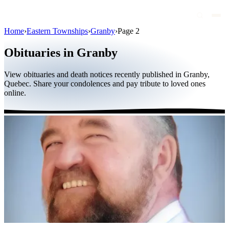
Home
›
Eastern Townships
›
Granby
›
Page 2
Obituaries
Obituaries in Granby
Public figures
View obituaries and death notices recently published in Granby,
Quebec
Quebec. Share your condolences and pay tribute to loved ones
online.
Canada
International
By region
By city
Funeral homes
Eternea
Blog