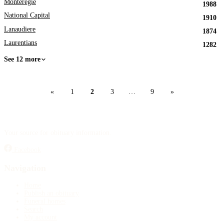
Monteregie
1988
National Capital
1910
Lanaudiere
1874
Laurentians
1282
See 12 more
«
1
2
3
…
9
»
Your source for obituary information.
Facebook
Navigation
Home
Publish an obituary
Funeral homes
Search
My account