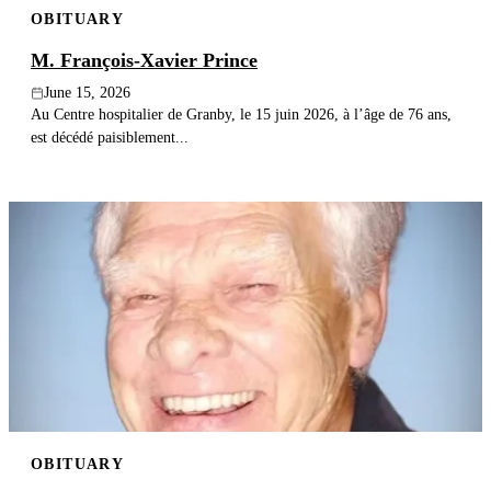
OBITUARY
Publish an obituary
M. François-Xavier Prince
Search
June 15, 2026
Au Centre hospitalier de Granby, le 15 juin 2026, à l’âge de 76 ans,
est décédé paisiblement...
OBITUARY