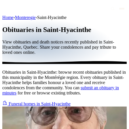
Home
›
Monteregie
›
Saint-Hyacinthe
Obituaries
Obituaries in Saint-Hyacinthe
Public figures
View obituaries and death notices recently published in Saint-
Quebec
Hyacinthe, Quebec. Share your condolences and pay tribute to
loved ones online.
Canada
International
Obituaries in Saint-Hyacinthe: browse recent obituaries published in
By region
this municipality in the Montérégie region. Every obituary in Saint-
Hyacinthe helps families honour a loved one and receive
By city
condolences from the community. You can
submit an obituary in
minutes
for free or browse existing tributes.
Funeral homes
Funeral homes in Saint-Hyacinthe
Eternea
Blog