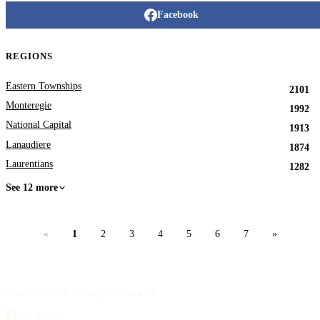
Facebook
REGIONS
Eastern Townships
2101
Monteregie
1992
National Capital
1913
Lanaudiere
1874
Laurentians
1282
See 12 more
«
1
2
3
4
5
6
7
»
Your source for obituary information.
Facebook