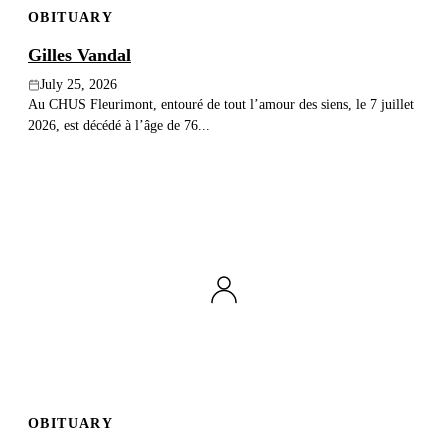
OBITUARY
Publish an obituary
Gilles Vandal
Search
July 25, 2026
Au CHUS Fleurimont, entouré de tout l’amour des siens, le 7 juillet
2026, est décédé à l’âge de 76...
OBITUARY