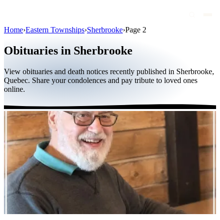
Home
›
Eastern Townships
›
Sherbrooke
›
Page 2
Obituaries
Obituaries in Sherbrooke
Public figures
View obituaries and death notices recently published in Sherbrooke,
Quebec
Quebec. Share your condolences and pay tribute to loved ones
online.
Canada
International
By region
By city
Funeral homes
Eternea
Blog