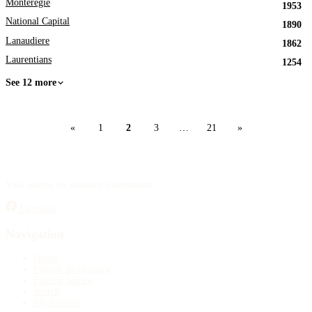
Monteregie
1953
National Capital
1890
Lanaudiere
1862
Laurentians
1254
See 12 more
«
1
2
3
…
21
»
Your source for obituary information.
Facebook
Navigation
Home
Publish an obituary
Funeral homes
Search
My account