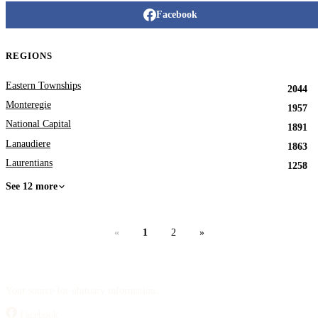
Facebook
REGIONS
Eastern Townships
2044
Monteregie
1957
National Capital
1891
Lanaudiere
1863
Laurentians
1258
See 12 more
«
1
2
»
Your source for obituary information.
Facebook