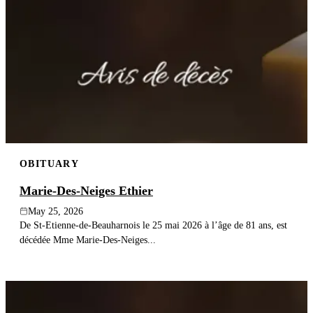
OBITUARY
Marie-Des-Neiges Ethier
May 25, 2026
De St-Etienne-de-Beauharnois le 25 mai 2026 à l’âge de 81 ans, est
décédée Mme Marie-Des-Neiges...