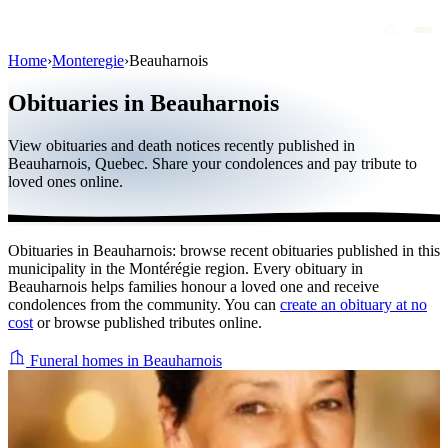
Home
›
Monteregie
›
Beauharnois
Obituaries
Obituaries in Beauharnois
Public figures
View obituaries and death notices recently published in
Quebec
Beauharnois, Quebec. Share your condolences and pay tribute to
loved ones online.
Canada
International
Obituaries in Beauharnois: browse recent obituaries published in this
By region
municipality in the Montérégie region. Every obituary in
Beauharnois helps families honour a loved one and receive
By city
condolences from the community. You can
create an obituary at no
cost
or browse published tributes online.
Funeral homes
Funeral homes in Beauharnois
Eternea
Blog