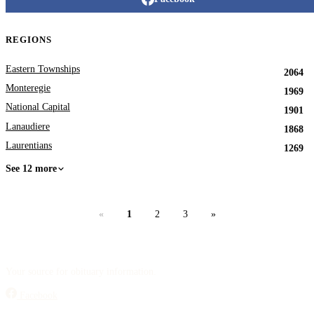
REGIONS
Eastern Townships
2064
Monteregie
1969
National Capital
1901
Lanaudiere
1868
Laurentians
1269
See 12 more
«
1
2
3
»
Your source for obituary information.
Facebook