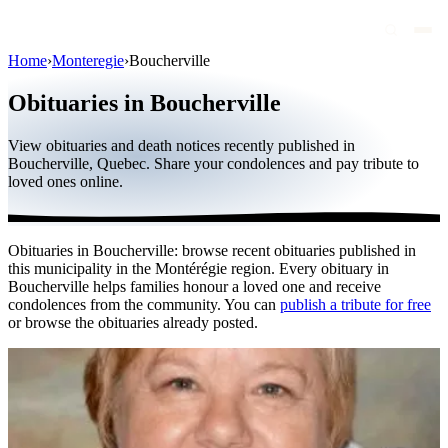
Home
›
Monteregie
›
Boucherville
Obituaries
Obituaries in Boucherville
Public figures
View obituaries and death notices recently published in
Quebec
Boucherville, Quebec. Share your condolences and pay tribute to
loved ones online.
Canada
International
Obituaries in Boucherville: browse recent obituaries published in
By region
this municipality in the Montérégie region. Every obituary in
Boucherville helps families honour a loved one and receive
By city
condolences from the community. You can
publish a tribute for free
or browse the obituaries already posted.
Funeral homes
Eternea
Blog