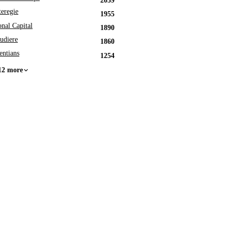
2039
eregie
1955
onal Capital
1890
udiere
1860
entians
1254
12 more