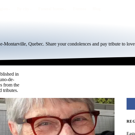
egion
By city
Funeral homes
Eternea
Blog
de-Montarville, Quebec. Share your condolences and pay tribute to love
blished in
runo-de-
s from the
 tributes.
RE
East