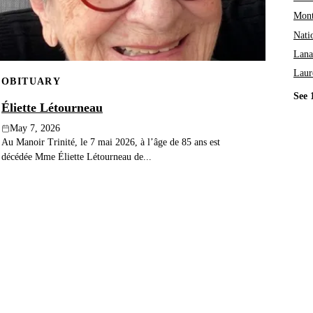
Mont
Nati
Lana
Laur
OBITUARY
See 
Éliette Létourneau
May 7, 2026
Au Manoir Trinité, le 7 mai 2026, à l’âge de 85 ans est
décédée Mme Éliette Létourneau de...