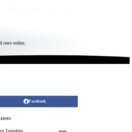
Publish an obituary
FR
/
EN
d ones online.
Facebook
GIONS
ern Townships