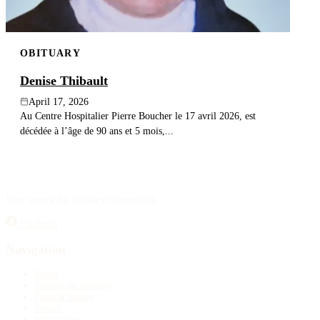
OBITUARY
Denise Thibault
April 17, 2026
Au Centre Hospitalier Pierre Boucher le 17 avril 2026, est
décédée à l’âge de 90 ans et 5 mois,...
Your source for obituary information.
Facebook
Navigation
Home
Publish an obituary
Funeral homes
Search
My account