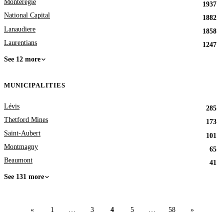
Monteregie
1937
National Capital
1882
Lanaudiere
1858
Laurentians
1247
See 12 more
MUNICIPALITIES
Lévis
285
Thetford Mines
173
Saint-Aubert
101
Montmagny
65
Beaumont
41
See 131 more
«
1
…
3
4
5
…
58
»