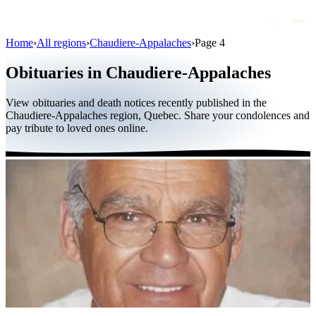
Home
›
All regions
›
Chaudiere-Appalaches
›
Page 4
Obituaries
Obituaries in Chaudiere-Appalaches
Public figures
View obituaries and death notices recently published in the
Quebec
Chaudiere-Appalaches region, Quebec. Share your condolences and
pay tribute to loved ones online.
Canada
International
By region
By city
Funeral homes
Eternea
Blog