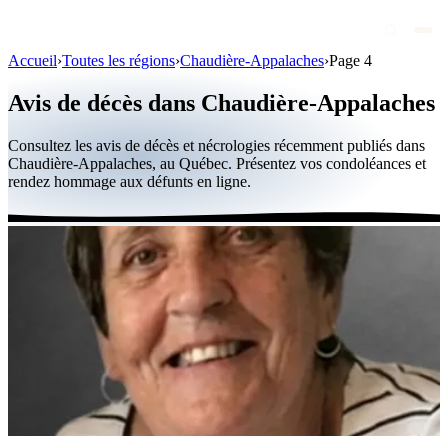
Accueil
›
Toutes les régions
›
Chaudière-Appalaches
›
Page 4
Avis de décès
Avis de décès dans Chaudière-Appalaches
Personnalités publiques
Consultez les avis de décès et nécrologies récemment publiés dans
Québec
Chaudière-Appalaches, au Québec. Présentez vos condoléances et
rendez hommage aux défunts en ligne.
Canada
International
Par région
Par ville
Maisons funéraires
Éternea
Blog