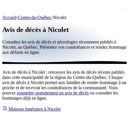
Accueil
›
Centre-du-Québec
›
Nicolet
Avis de décès
Avis de décès à Nicolet
Personnalités publiques
Consultez les avis de décès et nécrologies récemment publiés à
Québec
Nicolet, au Québec. Présentez vos condoléances et rendez hommage
aux défunts en ligne.
Canada
International
Avis de décès à Nicolet : retrouvez les avis de décès récents publiés
Par région
dans cette municipalité de la région du Centre-du-Québec. Chaque
avis de décès à Nicolet permet aux familles de rendre hommage à un
Par ville
proche et de recevoir les condoléances de la communauté. Vous
pouvez
soumettre gratuitement un avis de décès
ou consulter les
hommages déjà en ligne.
Maisons funéraires
Éternea
Maisons funéraires à Nicolet
Blog