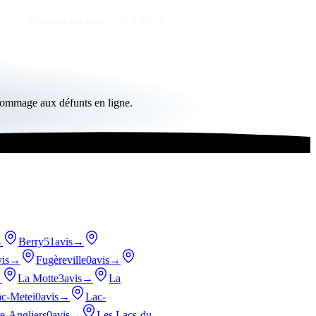
Publier un avis
FR
/
EN
hommage aux défunts en ligne.
→
Berry
51avis
→
is
→
Fugèreville
0avis
→
→
La Motte
3avis
→
La
c-Metei
0avis
→
Lac-
e-Angliers
0avis
→
Les Lacs-du-