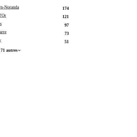
n-Noranda
174
d'Or
121
s
97
arre
73
y
51
 71 autres