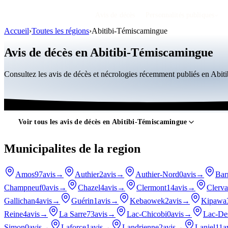
Avis de décès
Personnalités publiques
Accueil
›
Toutes les régions
›
Abitibi-Témiscamingue
Avis de décès en Abitibi-Témiscamingue
Consultez les avis de décès et nécrologies récemment publiés en Abi
Voir tous les avis de décès en Abitibi-Témiscamingue
Municipalites de la region
Amos
97avis
→
Authier
2avis
→
Authier-Nord
0avis
→
Bar
Champneuf
0avis
→
Chazel
4avis
→
Clermont
14avis
→
Clerva
Gallichan
4avis
→
Guérin
1avis
→
Kebaowek
2avis
→
Kipawa
Reine
4avis
→
La Sarre
73avis
→
Lac-Chicobi
0avis
→
Lac-De
Simon
0avis
→
Laforce
1avis
→
Landrienne
2avis
→
Laniel
11a