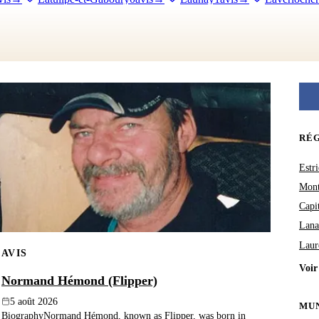
Malartic
21avis
→
Matchi-Manitou
0avis
→
Moffet
2avis
→
Né
avis
→
Poularies
3avis
→
Preissac
2avis
→
Rapide-Danseur
2avis
Roquemaure
0avis
→
Rouyn-Noranda
174avis
→
Saint-Bruno-de-G
ne-de-Guigues
1avis
→
Saint-Lambert
2avis
→
Saint-Marc-de-Figu
rude-Manneville
1avis
→
Sainte-Hélène-de-Mancebourg
0avis
→
S
Timiskaming
0avis
→
Trécesson
2avis
→
Val-d'Or
121avis
→
Va
RÉ
Estri
Mont
Capi
Lana
Laur
AVIS
Voir
Normand Hémond (Flipper)
5 août 2026
MUN
BiographyNormand Hémond, known as Flipper, was born in