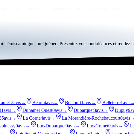
Par région
Par ville
Maisons funéraires
Éternea
Blog
tibi-Témiscamingue, au Québec. Présentez vos condoléances et rendez 
raute
12avis
→
Béarn
4avis
→
Belcourt
1avis
→
Belleterre
1avis
l
1avis
→
Duhamel-Ouest
0avis
→
Duparquet
3avis
→
Dupuy
9av
35avis
→
La Corne
4avis
→
La Morandière-Rochebaucourt
0avis
spinassy
0avis
→
Lac-Duparquet
0avis
→
Lac-Granet
0avis
→
La
vis
→
Latulipe-et-Gaboury
0avis
→
Launay
1avis
→
Laverlochèr