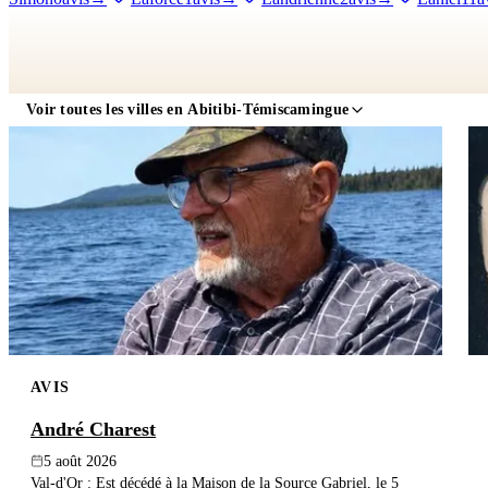
Témiscamingue
0avis
→
Lorrainville
3avis
→
Macamic
13avis
→
Notre-Dame-du-Nord
12avis
→
Palmarolle
1avis
→
Pikogan
2
Dozois
0avis
→
Rivière-Héva
8avis
→
Rivière-Ojima
0avis
→
Voir toutes les villes en Abitibi-Témiscamingue
du-Rosaire
0avis
→
Saint-Édouard-de-Fabre
0avis
→
Saint-Eugè
d'Harricana
1avis
→
Sainte-Germaine-Boulé
2avis
→
Sainte-Gert
Senneterre
0avis
→
Taschereau
0avis
→
Témiscaming
12avis
→
Marie
37avis
→
AVIS
André Charest
5 août 2026
Val-d'Or : Est décédé à la Maison de la Source Gabriel, le 5