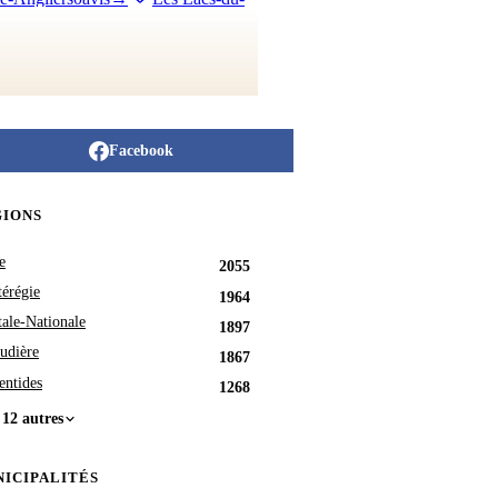
délec
0avis
→
Normétal
10avis
→
→
Rémigny
4avis
→
Réservoir-
uigues
7avis
→
Saint-Dominique-
ery
2avis
→
Saint-Mathieu-
enneterre
28avis
→
Facebook
l-Saint-Gilles
0avis
→
Ville-
GIONS
e
2055
érégie
1964
tale-Nationale
1897
udière
1867
entides
1268
 12 autres
ICIPALITÉS