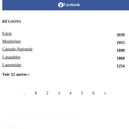
Facebook
RÉGIONS
Estrie
2039
Montérégie
1955
Capitale-Nationale
1890
Lanaudière
1860
Laurentides
1254
Voir 12 autres
«
1
2
3
4
5
6
»
À la source d'information sur les avis de décès.
Facebook