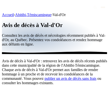
Accueil
›
Abitibi-Témiscamingue
›
Val-d'Or
Avis de décès
Avis de décès à Val-d'Or
Personnalités publiques
Consultez les avis de décès et nécrologies récemment publiés à Val-
Québec
d'Or, au Québec. Présentez vos condoléances et rendez hommage
aux défunts en ligne.
Canada
International
Avis de décès à Val-d'Or : retrouvez les avis de décès récents publiés
Par région
dans cette municipalité de la région de l'Abitibi-Témiscamingue.
Chaque avis de décès à Val-d'Or permet aux familles de rendre
Par ville
hommage à un proche et de recevoir les condoléances de la
communauté. Vous pouvez
publier un avis de décès sans frais
ou
consulter les hommages existants.
Maisons funéraires
Éternea
Blog