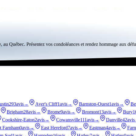
Par région
Par ville
Maisons funéraires
Éternea
Blog
ie, au Québec. Présentez vos condoléances et rendez hommage aux défun
ustin
293avis
→
Ayer's Cliff
1avis
→
Barnston-Ouest
1avis
→
Be
Brigham
28avis
→
Brome
9avis
→
Bromont
13avis
→
Bury
1
Cookshire-Eaton
2avis
→
Cowansville
111avis
→
Danville
42avis
t Farnham
0avis
→
East Hereford
7avis
→
Eastman
4avis
→
Far
m-Sud
1avis
→
Hampden
16avis
→
Hatley
7avis
→
Hatley
0avis