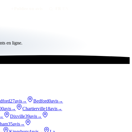
Publier un avis
FR
/
EN
ts en ligne.
dford
27avis
→
Bedford
0avis
→
00avis
→
Chartierville
18avis
→
→
Dixville
39avis
→
nham
35avis
→
→
Kingsbury
4avis
→
La