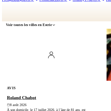
Patrie
0avis
→
Lac-Brome
3avis
→
Lac-Drolet
0avis
→
Lac-Mé
Maricourt
0avis
→
Marston
28avis
→
Martinville
13avis
→
Mel
Dame-de-Stanbridge
0avis
→
Notre-Dame-des-Bois
1avis
→
Ogd
Voir toutes les villes en Estrie
Racine
3avis
→
Richmond
22avis
→
Roxton Pond
0avis
→
Sai
Woburn
0avis
→
Saint-Benoît-du-Lac
0avis
→
Saint-Camille
1avi
Saint-François-Xavier-de-Brompton
2avis
→
Saint-Georges-de-Win
Clifton
0avis
→
Saint-Joachim-de-Shefford
0avis
→
Saint-Ludger
Sébastien
1avis
→
Saint-Venant-de-Paquette
0avis
→
Sainte-Anne
Cécile-de-Whitton
0avis
→
Sainte-Edwidge-de-Clifton
0avis
→
S
East
0avis
→
Stanbridge Station
0avis
→
Stanstead
8avis
→
Sta
Stukely-Sud
0avis
→
Sutton
4avis
→
Ulverton
21avis
→
Val-de
Warden
28avis
→
Waterloo
4avis
→
Waterville
13avis
→
Weed
AVIS
Roland Chabot
8 août 2026
À son domicile, le 17 juillet 2026, à l’âge de 81 ans, est