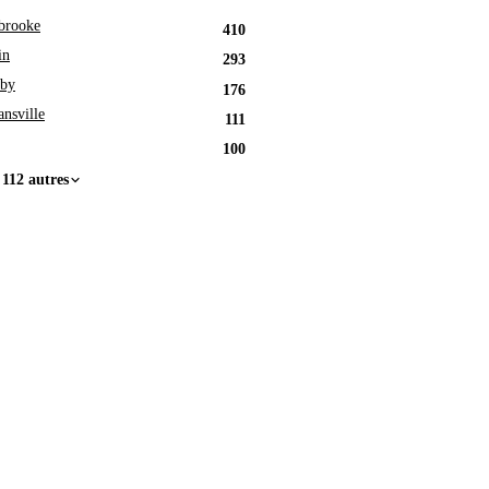
brooke
410
in
293
by
176
nsville
111
100
 112 autres