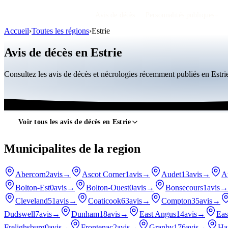
Avis de décès
Personnalités publiques
Accueil
›
Toutes les régions
›
Estrie
Avis de décès en Estrie
Consultez les avis de décès et nécrologies récemment publiés en Estr
Voir tous les avis de décès en Estrie
Municipalites de la region
Abercorn
2avis
→
Ascot Corner
1avis
→
Audet
13avis
→
A
Bolton-Est
0avis
→
Bolton-Ouest
0avis
→
Bonsecours
1avis
→
Cleveland
51avis
→
Coaticook
63avis
→
Compton
35avis
→
Dudswell
7avis
→
Dunham
18avis
→
East Angus
14avis
→
Eas
Frelighsburg
0avis
→
Frontenac
2avis
→
Granby
176avis
→
Ha