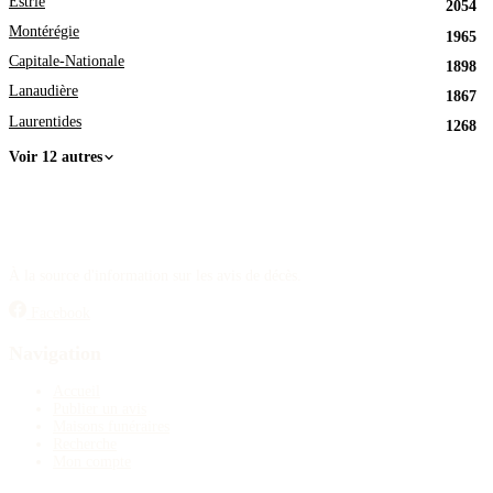
Estrie
2054
Montérégie
1965
Capitale-Nationale
1898
Lanaudière
1867
Laurentides
1268
Voir 12 autres
À la source d'information sur les avis de décès.
Facebook
Navigation
Accueil
Publier un avis
Maisons funéraires
Recherche
Mon compte