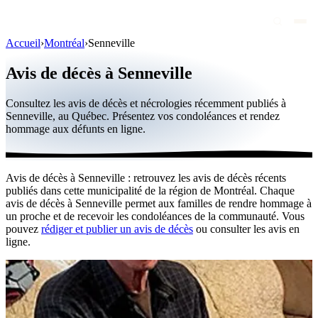
Accueil
›
Montréal
›
Senneville
Avis de décès
Avis de décès à Senneville
Personnalités publiques
Consultez les avis de décès et nécrologies récemment publiés à
Québec
Senneville, au Québec. Présentez vos condoléances et rendez
hommage aux défunts en ligne.
Canada
International
Avis de décès à Senneville : retrouvez les avis de décès récents
Par région
publiés dans cette municipalité de la région de Montréal. Chaque
avis de décès à Senneville permet aux familles de rendre hommage à
Par ville
un proche et de recevoir les condoléances de la communauté. Vous
pouvez
rédiger et publier un avis de décès
ou consulter les avis en
ligne.
Maisons funéraires
Éternea
Blog