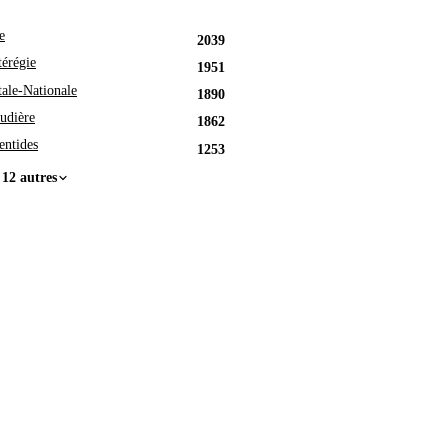
e
2039
érégie
1951
tale-Nationale
1890
udière
1862
entides
1253
 12 autres