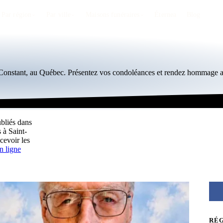
Par région
Par ville
Maisons funéraires
Éternea
Blog
t-Constant, au Québec. Présentez vos condoléances et rendez hommage a
ubliés dans
 à Saint-
cevoir les
n ligne
RÉ