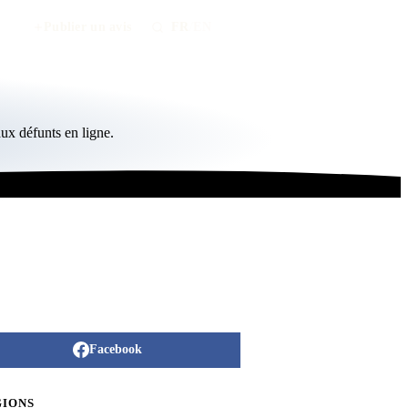
Publier un avis
FR
/
EN
ux défunts en ligne.
Facebook
GIONS