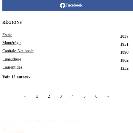
Facebook
RÉGIONS
Estrie
2037
Montérégie
1951
Capitale-Nationale
1890
Lanaudière
1862
Laurentides
1252
Voir 12 autres
«
1
2
3
4
5
6
»
À la source d'information sur les avis de décès.
Facebook