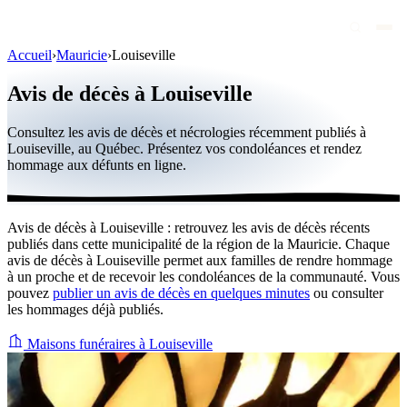
Accueil
›
Mauricie
›
Louiseville
Avis de décès
Avis de décès à Louiseville
Personnalités publiques
Consultez les avis de décès et nécrologies récemment publiés à
Québec
Louiseville, au Québec. Présentez vos condoléances et rendez
hommage aux défunts en ligne.
Canada
International
Avis de décès à Louiseville : retrouvez les avis de décès récents
Par région
publiés dans cette municipalité de la région de la Mauricie. Chaque
avis de décès à Louiseville permet aux familles de rendre hommage
Par ville
à un proche et de recevoir les condoléances de la communauté. Vous
pouvez
publier un avis de décès en quelques minutes
ou consulter
les hommages déjà publiés.
Maisons funéraires
Éternea
Maisons funéraires à Louiseville
Blog