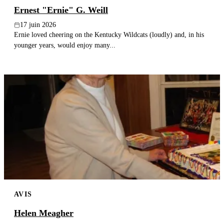
Ernest "Ernie" G. Weill
17 juin 2026
Ernie loved cheering on the Kentucky Wildcats (loudly) and, in his
younger years, would enjoy many...
AVIS
Helen Meagher