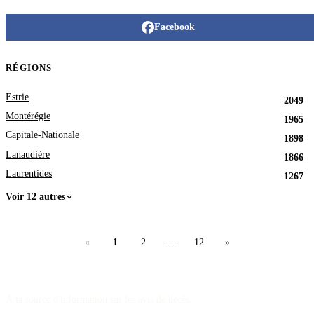
Facebook
RÉGIONS
Estrie
2049
Montérégie
1965
Capitale-Nationale
1898
Lanaudière
1866
Laurentides
1267
Voir 12 autres
«
1
2
…
12
»
À la source d'information sur les avis de décès.