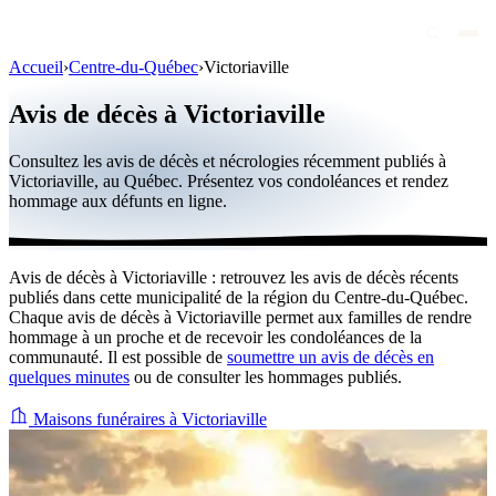
Accueil
›
Centre-du-Québec
›
Victoriaville
Avis de décès
Avis de décès à Victoriaville
Personnalités publiques
Consultez les avis de décès et nécrologies récemment publiés à
Québec
Victoriaville, au Québec. Présentez vos condoléances et rendez
hommage aux défunts en ligne.
Canada
International
Avis de décès à Victoriaville : retrouvez les avis de décès récents
Par région
publiés dans cette municipalité de la région du Centre-du-Québec.
Chaque avis de décès à Victoriaville permet aux familles de rendre
Par ville
hommage à un proche et de recevoir les condoléances de la
communauté. Il est possible de
soumettre un avis de décès en
quelques minutes
ou de consulter les hommages publiés.
Maisons funéraires
Éternea
Maisons funéraires à Victoriaville
Blog