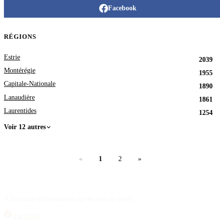
Facebook
RÉGIONS
Estrie
2039
Montérégie
1955
Capitale-Nationale
1890
Lanaudière
1861
Laurentides
1254
Voir 12 autres
«
1
2
»
À la source d'information sur les avis de décès.
Facebook