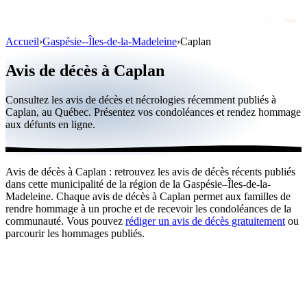
Accueil
›
Gaspésie--Îles-de-la-Madeleine
›
Caplan
Avis de décès
Avis de décès à Caplan
Personnalités publiques
Consultez les avis de décès et nécrologies récemment publiés à
Québec
Caplan, au Québec. Présentez vos condoléances et rendez hommage
aux défunts en ligne.
Canada
International
Avis de décès à Caplan : retrouvez les avis de décès récents publiés
Par région
dans cette municipalité de la région de la Gaspésie–Îles-de-la-
Madeleine. Chaque avis de décès à Caplan permet aux familles de
Par ville
rendre hommage à un proche et de recevoir les condoléances de la
communauté. Vous pouvez
rédiger un avis de décès gratuitement
ou
parcourir les hommages publiés.
Maisons funéraires
Éternea
Blog