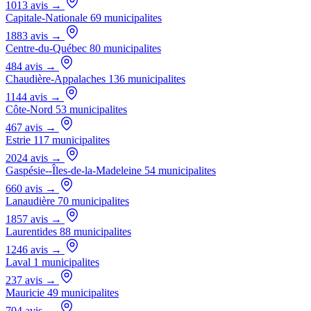
1013 avis
→
Capitale-Nationale
69 municipalites
1883 avis
→
Centre-du-Québec
80 municipalites
484 avis
→
Chaudière-Appalaches
136 municipalites
1144 avis
→
Côte-Nord
53 municipalites
467 avis
→
Estrie
117 municipalites
2024 avis
→
Gaspésie--Îles-de-la-Madeleine
54 municipalites
660 avis
→
Lanaudière
70 municipalites
1857 avis
→
Laurentides
88 municipalites
1246 avis
→
Laval
1 municipalites
237 avis
→
Mauricie
49 municipalites
704 avis
→