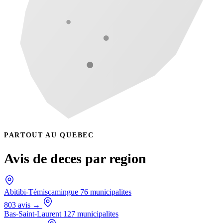
Publier un avis
Recherche
PARTOUT AU QUEBEC
Avis de deces par region
Abitibi-Témiscamingue
76 municipalites
803 avis
→
Bas-Saint-Laurent
127 municipalites