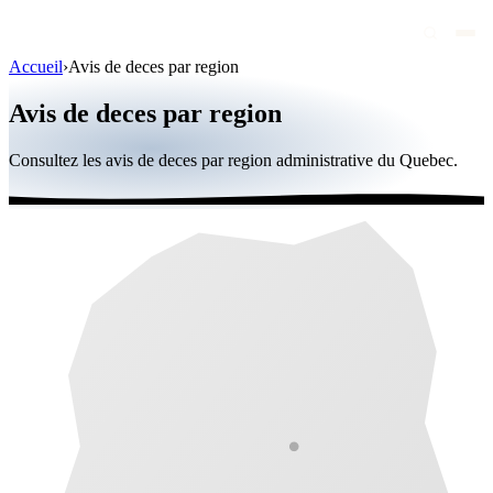
Accueil
›
Avis de deces par region
Avis de décès
Avis de deces par region
Personnalités publiques
Consultez les avis de deces par region administrative du Quebec.
Québec
Canada
International
Par région
Par ville
Maisons funéraires
Éternea
Blog