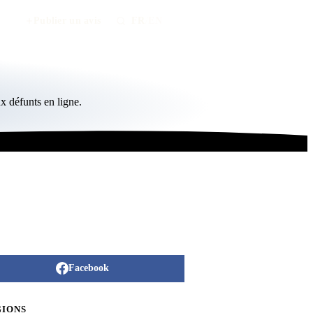
Publier un avis
FR
/
EN
x défunts en ligne.
Facebook
GIONS