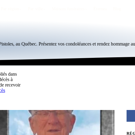
Par région
Par ville
Maisons funéraires
Éternea
Blog
-Pistoles, au Québec. Présentez vos condoléances et rendez hommage au
bliés dans
décès à
de recevoir
cès
RÉ