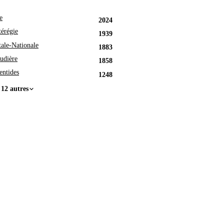
e
2024
érégie
1939
tale-Nationale
1883
udière
1858
entides
1248
 12 autres