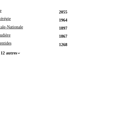
e
2055
érégie
1964
tale-Nationale
1897
udière
1867
entides
1268
 12 autres