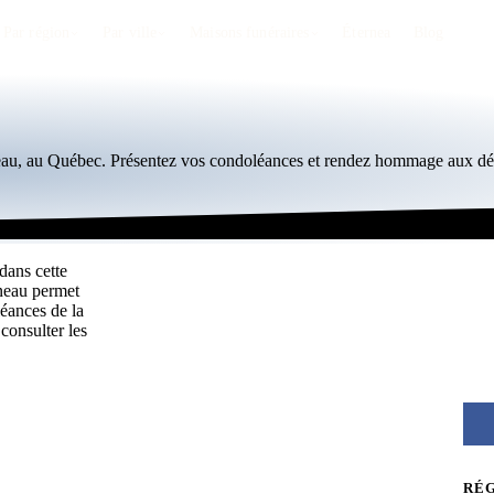
Par région
Par ville
Maisons funéraires
Éternea
Blog
neau, au Québec. Présentez vos condoléances et rendez hommage aux déf
dans cette
ineau permet
éances de la
consulter les
RÉ