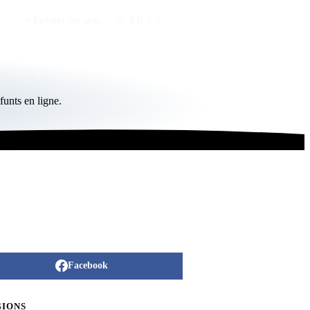
Publier un avis
FR
/
EN
unts en ligne.
Facebook
GIONS