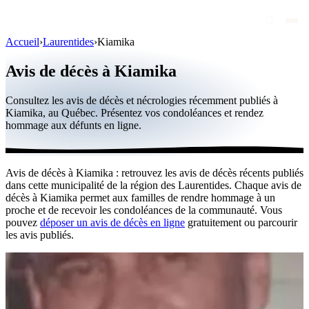
Accueil
›
Laurentides
›
Kiamika
Avis de décès
Avis de décès à Kiamika
Personnalités publiques
Consultez les avis de décès et nécrologies récemment publiés à
Québec
Kiamika, au Québec. Présentez vos condoléances et rendez
hommage aux défunts en ligne.
Canada
International
Avis de décès à Kiamika : retrouvez les avis de décès récents publiés
Par région
dans cette municipalité de la région des Laurentides. Chaque avis de
décès à Kiamika permet aux familles de rendre hommage à un
Par ville
proche et de recevoir les condoléances de la communauté. Vous
pouvez
déposer un avis de décès en ligne
gratuitement ou parcourir
les avis publiés.
Maisons funéraires
Éternea
Blog