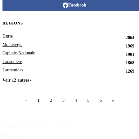
Facebook
RÉGIONS
Estrie
2064
Montérégie
1969
Capitale-Nationale
1901
Lanaudière
1868
Laurentides
1269
Voir 12 autres
«
1
2
3
4
5
6
»
À la source d'information sur les avis de décès.
Facebook