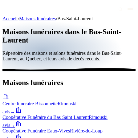
Accueil
›
Maisons funéraires
›
Bas-Saint-Laurent
Avis de décès
Maisons funéraires dans le Bas-Saint-
Personnalités publiques
Laurent
Québec
Répertoire des maisons et salons funéraires dans le Bas-Saint-
Laurent, au Québec, et leurs avis de décès récents.
Canada
International
Maisons funéraires
Par région
Par ville
Centre funeraire Bissonnette
Rimouski
Maisons funéraires
avis
→
Éternea
Coopérative Funéraire du Bas-Saint-Laurent
Rimouski
avis
→
Blog
Coopérative Funéraire Eaux-Vives
Rivière-du-Loup