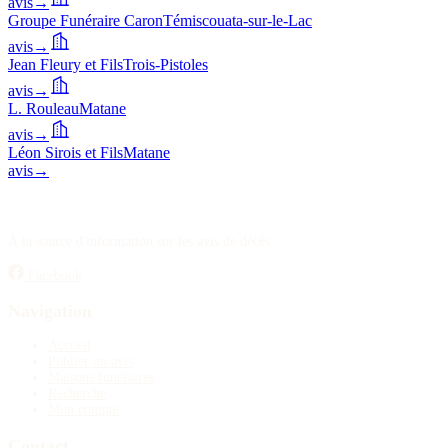
avis
→
Groupe Funéraire Caron
Témiscouata-sur-le-Lac
Publier un avis
avis
→
Recherche
Jean Fleury et Fils
Trois-Pistoles
avis
→
L. Rouleau
Matane
avis
→
Léon Sirois et Fils
Matane
avis
→
À la source d'information sur les avis de décès.
Facebook
Navigation
Accueil
Publier un avis
Maisons funéraires
Recherche
Mon compte
Contact