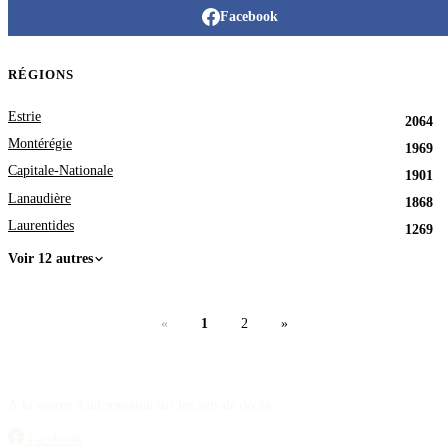
Facebook
RÉGIONS
Estrie
2064
Montérégie
1969
Capitale-Nationale
1901
Lanaudière
1868
Laurentides
1269
Voir 12 autres
«
1
2
»
À la source d'information sur les avis de décès.
Facebook