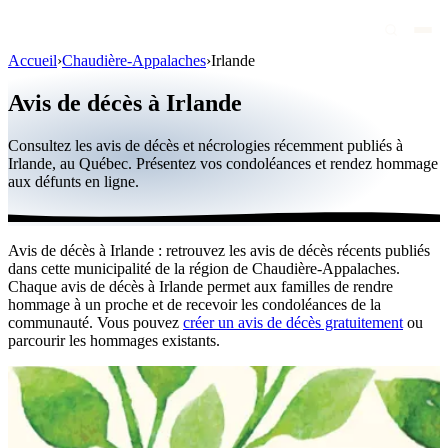
Accueil
›
Chaudière-Appalaches
›
Irlande
Avis de décès
Avis de décès à Irlande
Personnalités publiques
Consultez les avis de décès et nécrologies récemment publiés à
Québec
Irlande, au Québec. Présentez vos condoléances et rendez hommage
aux défunts en ligne.
Canada
International
Avis de décès à Irlande : retrouvez les avis de décès récents publiés
Par région
dans cette municipalité de la région de Chaudière-Appalaches.
Chaque avis de décès à Irlande permet aux familles de rendre
Par ville
hommage à un proche et de recevoir les condoléances de la
communauté. Vous pouvez
créer un avis de décès gratuitement
ou
parcourir les hommages existants.
Maisons funéraires
Éternea
Blog