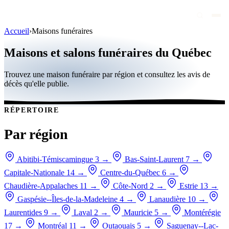
Accueil
›
Maisons funéraires
Avis de décès
Maisons et salons funéraires du Québec
Personnalités publiques
Trouvez une maison funéraire par région et consultez les avis de
Québec
décès qu'elle publie.
Canada
RÉPERTOIRE
International
Par région
Par région
Par ville
Abitibi-Témiscamingue
3
→
Bas-Saint-Laurent
7
→
Capitale-Nationale
14
→
Centre-du-Québec
6
→
Maisons funéraires
Chaudière-Appalaches
11
→
Côte-Nord
2
→
Estrie
13
→
Éternea
Gaspésie--Îles-de-la-Madeleine
4
→
Lanaudière
10
→
Laurentides
9
→
Laval
2
→
Mauricie
5
→
Montérégie
Blog
17
→
Montréal
11
→
Outaouais
5
→
Saguenay--Lac-