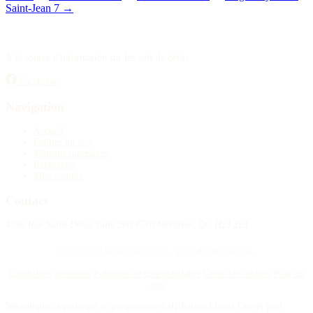
Saint-Jean
7
→
Publier un avis
Recherche
À la source d'information sur les avis de décès.
Facebook
Navigation
Accueil
Publier un avis
Maisons funéraires
Recherche
Mon compte
Contact
4388 Rue Saint-Denis Suite 200 #770 Montreal, QC H2J 2L1
© 2015–2026 Nécrologie.ca. Tous droits réservés.
Conditions générales
Politique de confidentialité
Gérer les cookies
Plan du
site
Nécrologie.ca participe au programme d'affiliation Florist One et peut