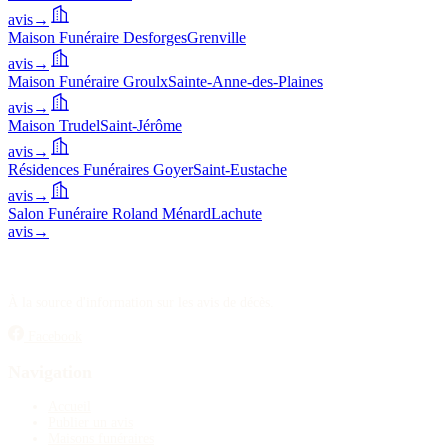
avis
→
Publier un avis
Maison Funéraire Desforges
Grenville
Recherche
avis
→
Maison Funéraire Groulx
Sainte-Anne-des-Plaines
avis
→
Maison Trudel
Saint-Jérôme
avis
→
Résidences Funéraires Goyer
Saint-Eustache
avis
→
Salon Funéraire Roland Ménard
Lachute
avis
→
À la source d'information sur les avis de décès.
Facebook
Navigation
Accueil
Publier un avis
Maisons funéraires