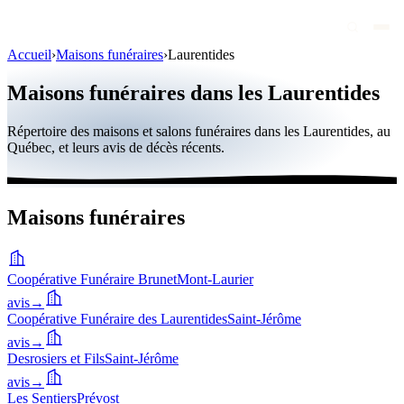
Accueil
›
Maisons funéraires
›
Laurentides
Avis de décès
Maisons funéraires dans les Laurentides
Personnalités publiques
Répertoire des maisons et salons funéraires dans les Laurentides, au
Québec
Québec, et leurs avis de décès récents.
Canada
International
Maisons funéraires
Par région
Par ville
Coopérative Funéraire Brunet
Mont-Laurier
avis
→
Maisons funéraires
Coopérative Funéraire des Laurentides
Saint-Jérôme
Éternea
avis
→
Desrosiers et Fils
Saint-Jérôme
Blog
avis
→
Les Sentiers
Prévost