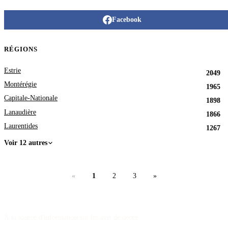
Facebook
RÉGIONS
Estrie
2049
Montérégie
1965
Capitale-Nationale
1898
Lanaudière
1866
Laurentides
1267
Voir 12 autres
«
1
2
3
»
À la source d'information sur les avis de décès.