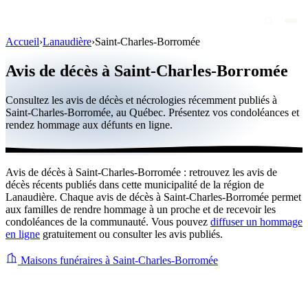
Accueil
›
Lanaudière
›
Saint-Charles-Borromée
Avis de décès
Avis de décès à Saint-Charles-Borromée
Personnalités publiques
Consultez les avis de décès et nécrologies récemment publiés à
Québec
Saint-Charles-Borromée, au Québec. Présentez vos condoléances et
rendez hommage aux défunts en ligne.
Canada
International
Avis de décès à Saint-Charles-Borromée : retrouvez les avis de
Par région
décès récents publiés dans cette municipalité de la région de
Lanaudière. Chaque avis de décès à Saint-Charles-Borromée permet
Par ville
aux familles de rendre hommage à un proche et de recevoir les
condoléances de la communauté. Vous pouvez
diffuser un hommage
en ligne
gratuitement ou consulter les avis publiés.
Maisons funéraires
Éternea
Maisons funéraires à Saint-Charles-Borromée
Blog