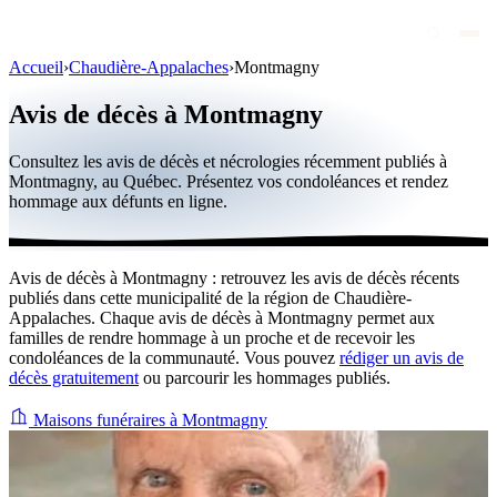
Accueil
›
Chaudière-Appalaches
›
Montmagny
Avis de décès
Avis de décès à Montmagny
Personnalités publiques
Consultez les avis de décès et nécrologies récemment publiés à
Québec
Montmagny, au Québec. Présentez vos condoléances et rendez
hommage aux défunts en ligne.
Canada
International
Avis de décès à Montmagny : retrouvez les avis de décès récents
Par région
publiés dans cette municipalité de la région de Chaudière-
Appalaches. Chaque avis de décès à Montmagny permet aux
Par ville
familles de rendre hommage à un proche et de recevoir les
condoléances de la communauté. Vous pouvez
rédiger un avis de
décès gratuitement
ou parcourir les hommages publiés.
Maisons funéraires
Éternea
Maisons funéraires à Montmagny
Blog