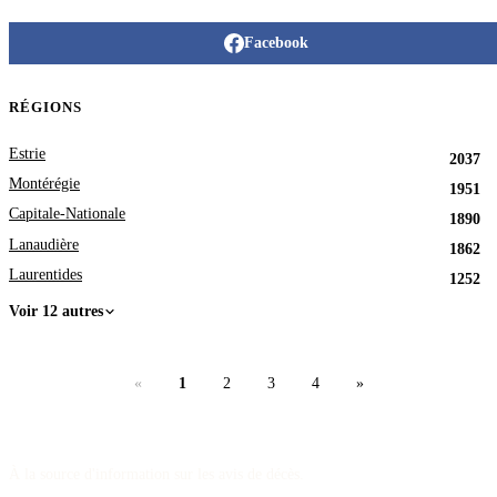
Facebook
RÉGIONS
Estrie
2037
Montérégie
1951
Capitale-Nationale
1890
Lanaudière
1862
Laurentides
1252
Voir 12 autres
«
1
2
3
4
»
À la source d'information sur les avis de décès.