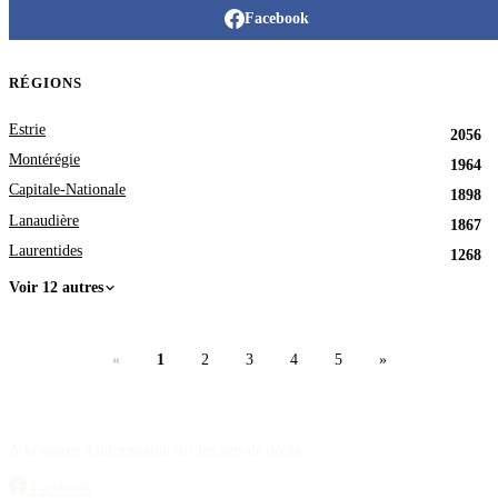
Facebook
RÉGIONS
Estrie
2056
Montérégie
1964
Capitale-Nationale
1898
Lanaudière
1867
Laurentides
1268
Voir 12 autres
«
1
2
3
4
5
»
À la source d'information sur les avis de décès.
Facebook