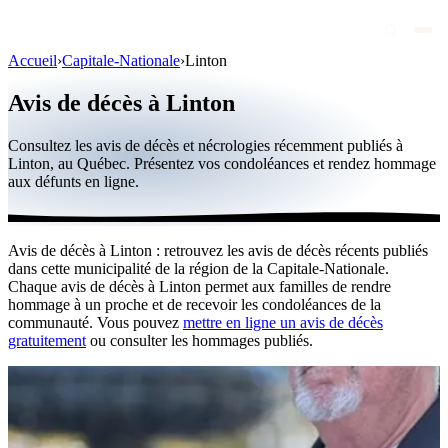
Accueil
›
Capitale-Nationale
›
Linton
Avis de décès
Avis de décès à Linton
Personnalités publiques
Consultez les avis de décès et nécrologies récemment publiés à
Québec
Linton, au Québec. Présentez vos condoléances et rendez hommage
aux défunts en ligne.
Canada
International
Avis de décès à Linton : retrouvez les avis de décès récents publiés
Par région
dans cette municipalité de la région de la Capitale-Nationale.
Chaque avis de décès à Linton permet aux familles de rendre
Par ville
hommage à un proche et de recevoir les condoléances de la
communauté. Vous pouvez
mettre en ligne un avis de décès
gratuitement
ou consulter les hommages publiés.
Maisons funéraires
Éternea
Blog