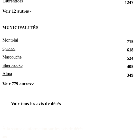
Laurentides
1247
Voir 12 autres
MUNICIPALITÉS
Montréal
715
Québec
618
Mascouche
524
Sherbrooke
405
Alma
349
Voir 779 autres
Voir tous les avis de décès
À la source d'information sur les avis de décès.