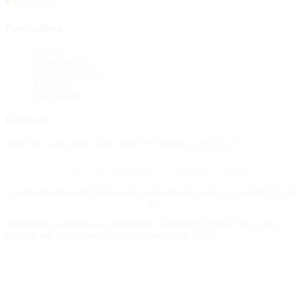
Facebook
Navigation
Accueil
Publier un avis
Maisons funéraires
Recherche
Mon compte
Contact
4388 Rue Saint-Denis Suite 200 #770 Montreal, QC H2J 2L1
© 2015–2026 Nécrologie.ca. Tous droits réservés.
Conditions générales
Politique de confidentialité
Gérer les cookies
Plan du
site
Nécrologie.ca participe au programme d'affiliation Florist One et peut
recevoir une commission sur les commandes de fleurs.