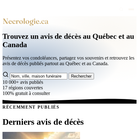
Avis de décès
Trouvez un avis de décès au Québec et au
Personnalités publiques
Canada
Québec
Présentez vos condoléances, partagez vos souvenirs et retrouvez les
Canada
avis de décès publiés partout au Québec et au Canada.
International
Rechercher
10 000+
avis publiés
Par région
17
régions couvertes
100%
gratuit à consulter
Par ville
Maisons funéraires
RÉCEMMENT PUBLIÉS
Éternea
Derniers avis de décès
Blog