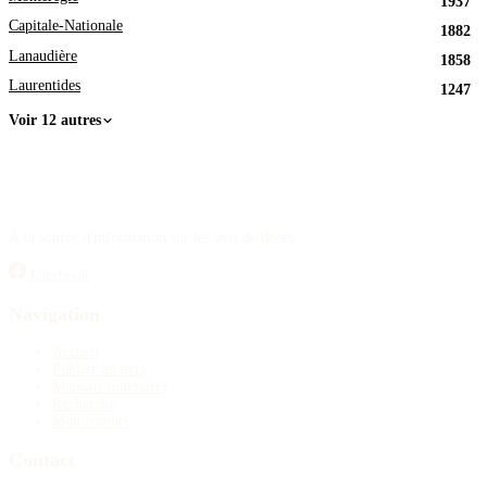
1937
Capitale-Nationale
1882
Lanaudière
1858
Laurentides
1247
Voir 12 autres
À la source d'information sur les avis de décès.
Facebook
Navigation
Accueil
Publier un avis
Maisons funéraires
Recherche
Mon compte
Contact