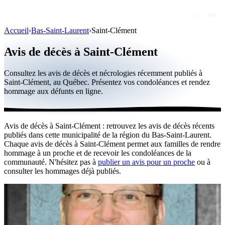
Accueil
›
Bas-Saint-Laurent
›
Saint-Clément
Avis de décès
Avis de décès à Saint-Clément
Personnalités publiques
Consultez les avis de décès et nécrologies récemment publiés à
Québec
Saint-Clément, au Québec. Présentez vos condoléances et rendez
hommage aux défunts en ligne.
Canada
International
Avis de décès à Saint-Clément : retrouvez les avis de décès récents
Par région
publiés dans cette municipalité de la région du Bas-Saint-Laurent.
Chaque avis de décès à Saint-Clément permet aux familles de rendre
Par ville
hommage à un proche et de recevoir les condoléances de la
communauté. N'hésitez pas à
publier un avis pour un proche
ou à
consulter les hommages déjà publiés.
Maisons funéraires
Éternea
Blog