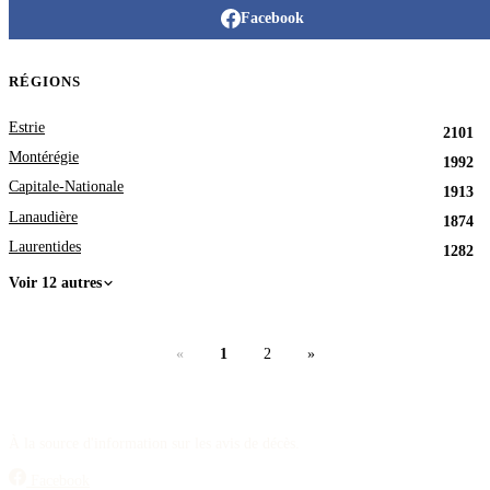
Facebook
RÉGIONS
Estrie
2101
Montérégie
1992
Capitale-Nationale
1913
Lanaudière
1874
Laurentides
1282
Voir 12 autres
«
1
2
»
À la source d'information sur les avis de décès.
Facebook