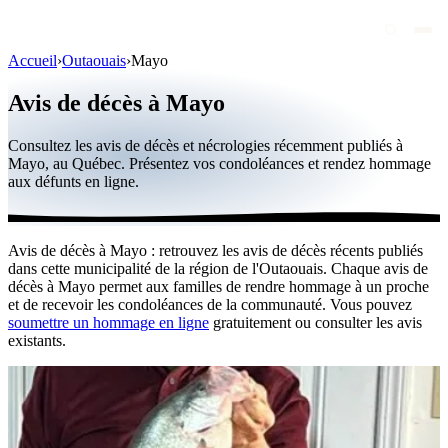
Accueil
›
Outaouais
›
Mayo
Avis de décès
Avis de décès à Mayo
Personnalités publiques
Consultez les avis de décès et nécrologies récemment publiés à
Québec
Mayo, au Québec. Présentez vos condoléances et rendez hommage
aux défunts en ligne.
Canada
International
Avis de décès à Mayo : retrouvez les avis de décès récents publiés
Par région
dans cette municipalité de la région de l'Outaouais. Chaque avis de
décès à Mayo permet aux familles de rendre hommage à un proche
Par ville
et de recevoir les condoléances de la communauté. Vous pouvez
soumettre un hommage en ligne
gratuitement ou consulter les avis
existants.
Maisons funéraires
Éternea
Blog