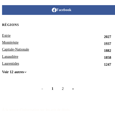
Facebook
RÉGIONS
Estrie
2027
Montérégie
1937
Capitale-Nationale
1882
Lanaudière
1858
Laurentides
1247
Voir 12 autres
«
1
2
»
À la source d'information sur les avis de décès.