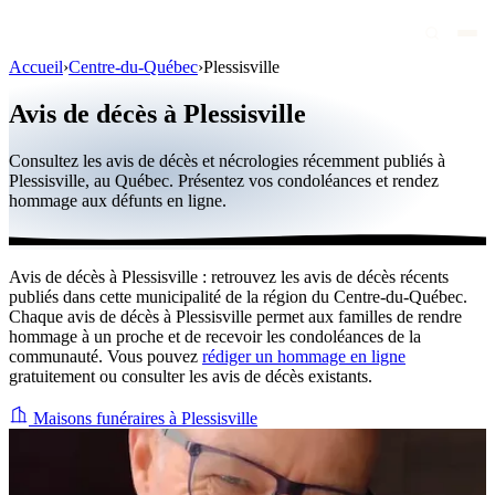
Accueil
›
Centre-du-Québec
›
Plessisville
Avis de décès
Avis de décès à Plessisville
Personnalités publiques
Consultez les avis de décès et nécrologies récemment publiés à
Québec
Plessisville, au Québec. Présentez vos condoléances et rendez
hommage aux défunts en ligne.
Canada
International
Avis de décès à Plessisville : retrouvez les avis de décès récents
Par région
publiés dans cette municipalité de la région du Centre-du-Québec.
Chaque avis de décès à Plessisville permet aux familles de rendre
Par ville
hommage à un proche et de recevoir les condoléances de la
communauté. Vous pouvez
rédiger un hommage en ligne
gratuitement ou consulter les avis de décès existants.
Maisons funéraires
Éternea
Maisons funéraires à Plessisville
Blog