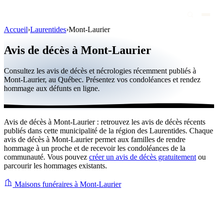
Accueil
›
Laurentides
›
Mont-Laurier
Avis de décès
Avis de décès à Mont-Laurier
Personnalités publiques
Consultez les avis de décès et nécrologies récemment publiés à
Québec
Mont-Laurier, au Québec. Présentez vos condoléances et rendez
hommage aux défunts en ligne.
Canada
International
Avis de décès à Mont-Laurier : retrouvez les avis de décès récents
Par région
publiés dans cette municipalité de la région des Laurentides. Chaque
avis de décès à Mont-Laurier permet aux familles de rendre
Par ville
hommage à un proche et de recevoir les condoléances de la
communauté. Vous pouvez
créer un avis de décès gratuitement
ou
parcourir les hommages existants.
Maisons funéraires
Éternea
Maisons funéraires à Mont-Laurier
Blog