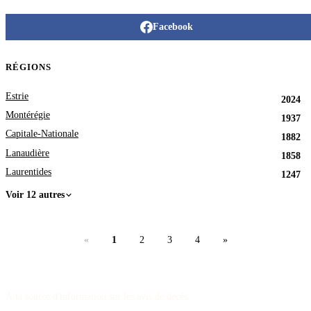
Facebook
RÉGIONS
Estrie
2024
Montérégie
1937
Capitale-Nationale
1882
Lanaudière
1858
Laurentides
1247
Voir 12 autres
«
1
2
3
4
»
À la source d'information sur les avis de décès.