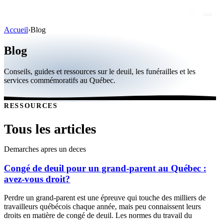
Accueil
›
Blog
Avis de décès
Blog
Personnalités publiques
Conseils, guides et ressources sur le deuil, les funérailles et les
Québec
services commémoratifs au Québec.
Canada
RESSOURCES
International
Tous les articles
Par région
Par ville
Demarches apres un deces
Congé de deuil pour un grand-parent au Québec :
Maisons funéraires
avez-vous droit?
Éternea
Perdre un grand-parent est une épreuve qui touche des milliers de
Blog
travailleurs québécois chaque année, mais peu connaissent leurs
droits en matière de congé de deuil. Les normes du travail du