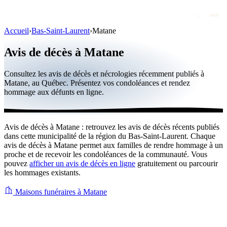
Accueil
›
Bas-Saint-Laurent
›
Matane
Avis de décès
Avis de décès à Matane
Personnalités publiques
Consultez les avis de décès et nécrologies récemment publiés à
Québec
Matane, au Québec. Présentez vos condoléances et rendez
hommage aux défunts en ligne.
Canada
International
Avis de décès à Matane : retrouvez les avis de décès récents publiés
Par région
dans cette municipalité de la région du Bas-Saint-Laurent. Chaque
avis de décès à Matane permet aux familles de rendre hommage à un
Par ville
proche et de recevoir les condoléances de la communauté. Vous
pouvez
afficher un avis de décès en ligne
gratuitement ou parcourir
les hommages existants.
Maisons funéraires
Éternea
Maisons funéraires à Matane
Blog