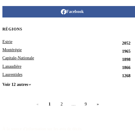
Facebook
RÉGIONS
Estrie
2052
Montérégie
1965
Capitale-Nationale
1898
Lanaudière
1866
Laurentides
1268
Voir 12 autres
«
1
2
…
9
»
À la source d'information sur les avis de décès.