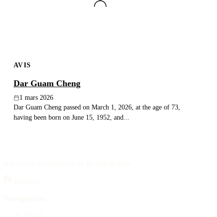
AVIS
Dar Guam Cheng
1 mars 2026
Dar Guam Cheng passed on March 1, 2026, at the age of 73,
having been born on June 15, 1952, and...
À la source d'information sur les avis de décès.
Facebook
Navigation
Accueil