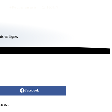
Publier un avis
FR
/
EN
ts en ligne.
Facebook
GIONS