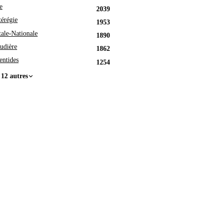
e
2039
érégie
1953
tale-Nationale
1890
udière
1862
entides
1254
 12 autres