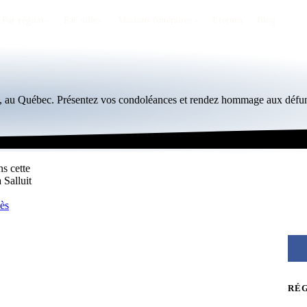
Par région
Par ville
Maisons funéraires
Éternea
Blog
it, au Québec. Présentez vos condoléances et rendez hommage aux défun
ns cette
 Salluit
cès
RÉ