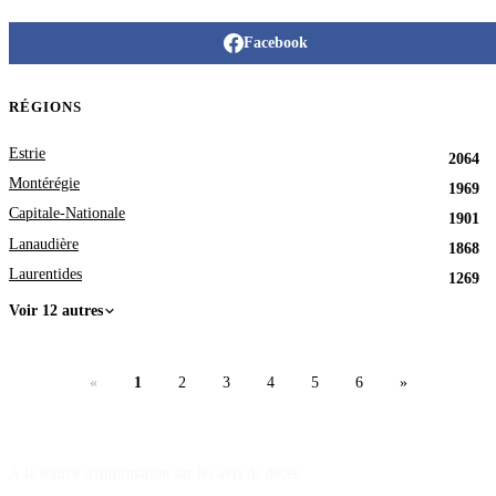
Facebook
RÉGIONS
Estrie
2064
Montérégie
1969
Capitale-Nationale
1901
Lanaudière
1868
Laurentides
1269
Voir 12 autres
«
1
2
3
4
5
6
»
À la source d'information sur les avis de décès.