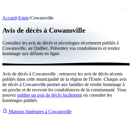
Accueil
›
Estrie
›
Cowansville
Avis de décès
Avis de décès à Cowansville
Personnalités publiques
Consultez les avis de décès et nécrologies récemment publiés à
Québec
Cowansville, au Québec. Présentez vos condoléances et rendez
hommage aux défunts en ligne.
Canada
International
Avis de décès à Cowansville : retrouvez les avis de décès récents
Par région
publiés dans cette municipalité de la région de l'Estrie. Chaque avis
de décès à Cowansville permet aux familles de rendre hommage à
Par ville
un proche et de recevoir les condoléances de la communauté. Vous
pouvez
publier un avis de décès facilement
ou consulter les
hommages publiés.
Maisons funéraires
Éternea
Maisons funéraires à Cowansville
Blog