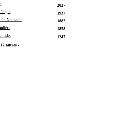
e
2027
érégie
1937
tale-Nationale
1882
udière
1858
entides
1247
 12 autres