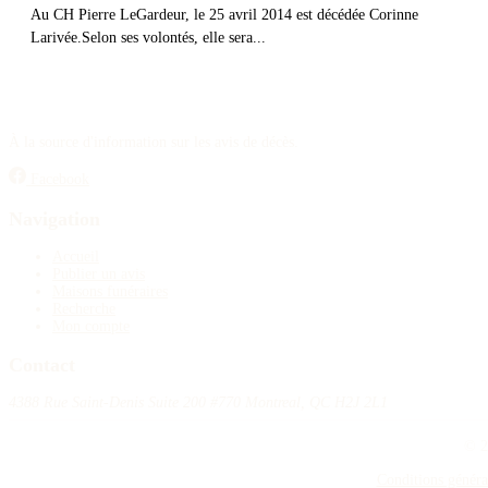
Au CH Pierre LeGardeur, le 25 avril 2014 est décédée Corinne
Larivée.Selon ses volontés, elle sera...
À la source d'information sur les avis de décès.
Facebook
Navigation
Accueil
Publier un avis
Maisons funéraires
Recherche
Mon compte
Contact
4388 Rue Saint-Denis Suite 200 #770 Montreal, QC H2J 2L1
© 2
Conditions généra