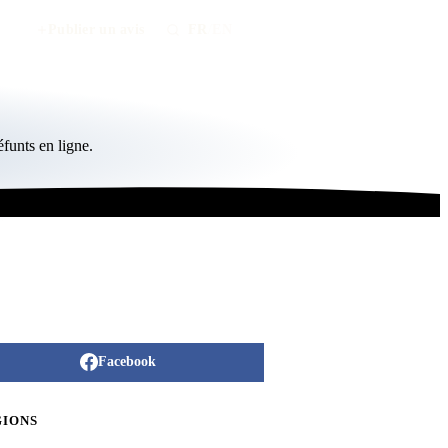
Publier un avis
FR
/
EN
funts en ligne.
Facebook
GIONS