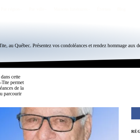
Par région
Par ville
Maisons funéraires
Éternea
Blog
-Tite, au Québec. Présentez vos condoléances et rendez hommage aux dé
 dans cette
t-Tite permet
éances de la
u parcourir
RÉ