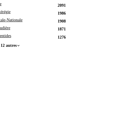
e
2091
érégie
1986
tale-Nationale
1908
udière
1871
entides
1276
 12 autres