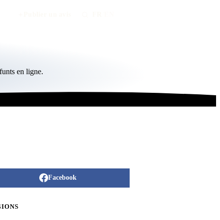
Publier un avis
FR
/
EN
unts en ligne.
Facebook
GIONS