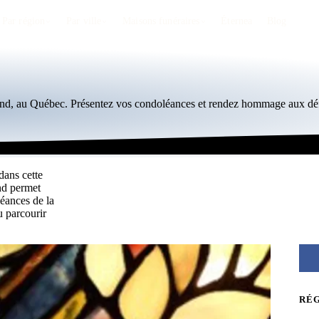
Par région
Par ville
Maisons funéraires
Éternea
Blog
land, au Québec. Présentez vos condoléances et rendez hommage aux déf
dans cette
nd permet
éances de la
 parcourir
RÉ