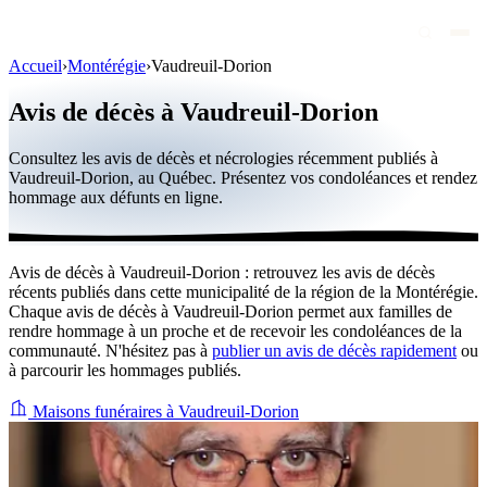
Accueil
›
Montérégie
›
Vaudreuil-Dorion
Avis de décès
Avis de décès à Vaudreuil-Dorion
Personnalités publiques
Consultez les avis de décès et nécrologies récemment publiés à
Québec
Vaudreuil-Dorion, au Québec. Présentez vos condoléances et rendez
hommage aux défunts en ligne.
Canada
International
Avis de décès à Vaudreuil-Dorion : retrouvez les avis de décès
Par région
récents publiés dans cette municipalité de la région de la Montérégie.
Chaque avis de décès à Vaudreuil-Dorion permet aux familles de
Par ville
rendre hommage à un proche et de recevoir les condoléances de la
communauté. N'hésitez pas à
publier un avis de décès rapidement
ou
à parcourir les hommages publiés.
Maisons funéraires
Éternea
Maisons funéraires à Vaudreuil-Dorion
Blog