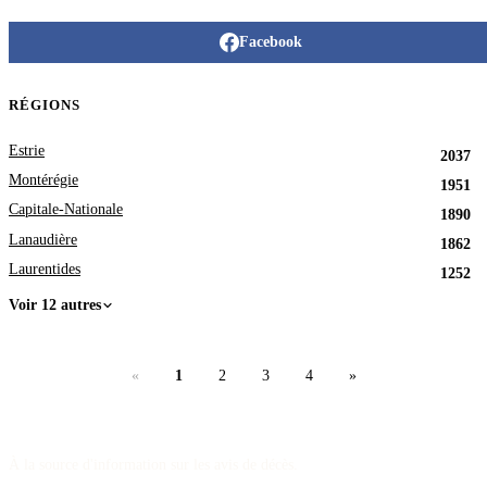
Facebook
RÉGIONS
Estrie
2037
Montérégie
1951
Capitale-Nationale
1890
Lanaudière
1862
Laurentides
1252
Voir 12 autres
«
1
2
3
4
»
À la source d'information sur les avis de décès.