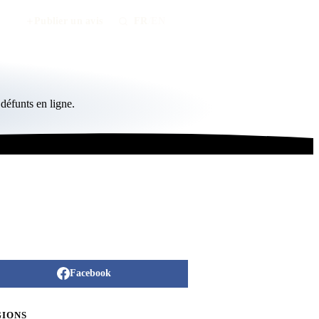
Publier un avis
FR
/
EN
défunts en ligne.
Facebook
GIONS