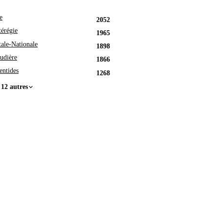
e
2052
érégie
1965
tale-Nationale
1898
udière
1866
entides
1268
 12 autres