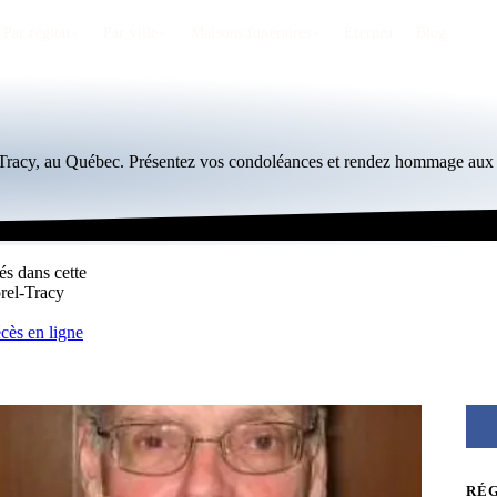
Par région
Par ville
Maisons funéraires
Éternea
Blog
l-Tracy, au Québec. Présentez vos condoléances et rendez hommage aux 
és dans cette
orel-Tracy
écès en ligne
RÉ