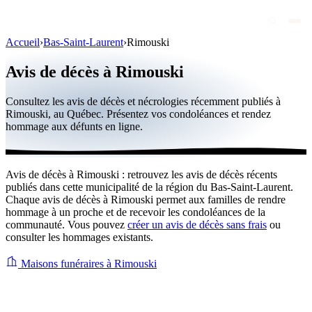
Accueil
›
Bas-Saint-Laurent
›
Rimouski
Avis de décès
Avis de décès à Rimouski
Personnalités publiques
Consultez les avis de décès et nécrologies récemment publiés à
Québec
Rimouski, au Québec. Présentez vos condoléances et rendez
hommage aux défunts en ligne.
Canada
International
Avis de décès à Rimouski : retrouvez les avis de décès récents
Par région
publiés dans cette municipalité de la région du Bas-Saint-Laurent.
Chaque avis de décès à Rimouski permet aux familles de rendre
Par ville
hommage à un proche et de recevoir les condoléances de la
communauté. Vous pouvez
créer un avis de décès sans frais
ou
consulter les hommages existants.
Maisons funéraires
Éternea
Maisons funéraires à Rimouski
Blog