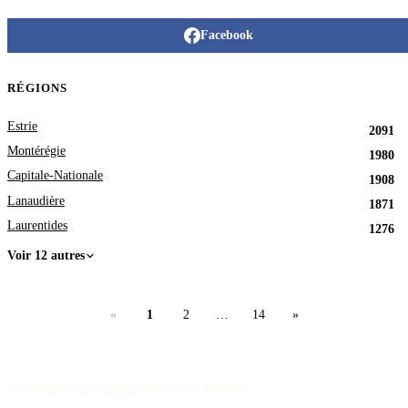
Facebook
RÉGIONS
Estrie
2091
Montérégie
1980
Capitale-Nationale
1908
Lanaudière
1871
Laurentides
1276
Voir 12 autres
«
1
2
…
14
»
À la source d'information sur les avis de décès.