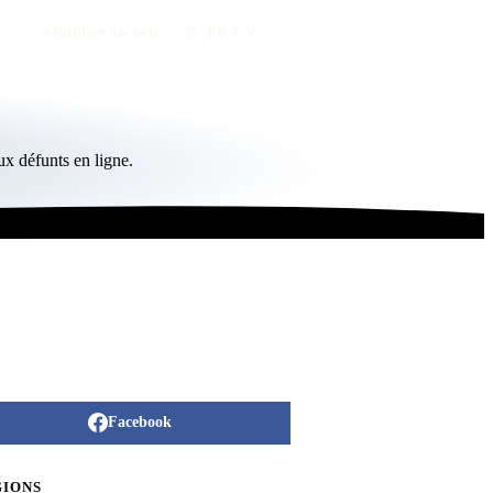
Publier un avis
FR
/
EN
x défunts en ligne.
Facebook
GIONS