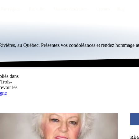
Par région
Par ville
Maisons funéraires
Éternea
Blog
-Rivières, au Québec. Présentez vos condoléances et rendez hommage au
bliés dans
 Trois-
evoir les
igne
RÉ