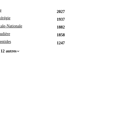
e
2027
érégie
1937
tale-Nationale
1882
udière
1858
entides
1247
 12 autres