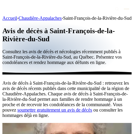
Accueil
›
Chaudière-Appalaches
›
Saint-François-de-la-Rivière-du-Sud
Avis de décès
Avis de décès à Saint-François-de-la-
Personnalités publiques
Rivière-du-Sud
Québec
Consultez les avis de décès et nécrologies récemment publiés à
Saint-François-de-la-Rivière-du-Sud, au Québec. Présentez vos
Canada
condoléances et rendez hommage aux défunts en ligne.
International
Par région
Avis de décès à Saint-François-de-la-Rivière-du-Sud : retrouvez les
avis de décès récents publiés dans cette municipalité de la région de
Par ville
Chaudière-Appalaches. Chaque avis de décès à Saint-François-de-
la-Rivière-du-Sud permet aux familles de rendre hommage à un
Maisons funéraires
proche et de recevoir les condoléances de la communauté. Vous
pouvez
soumettre gratuitement un avis de décès
ou consulter les
Éternea
hommages déjà en ligne.
Blog