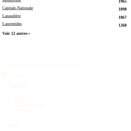
Montérégie
1965
Capitale-Nationale
1898
Lanaudière
1867
Laurentides
1268
Voir 12 autres
À la source d'information sur les avis de décès.
Facebook
Navigation
Accueil
Publier un avis
Maisons funéraires
Recherche
Mon compte
Contact