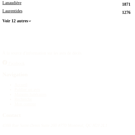
Lanaudière
1871
Laurentides
1276
Voir 12 autres
À la source d'information sur les avis de décès.
Facebook
Navigation
Accueil
Publier un avis
Maisons funéraires
Recherche
Mon compte
Contact
4388 Rue Saint-Denis Suite 200 #770 Montreal, QC H2J 2L1