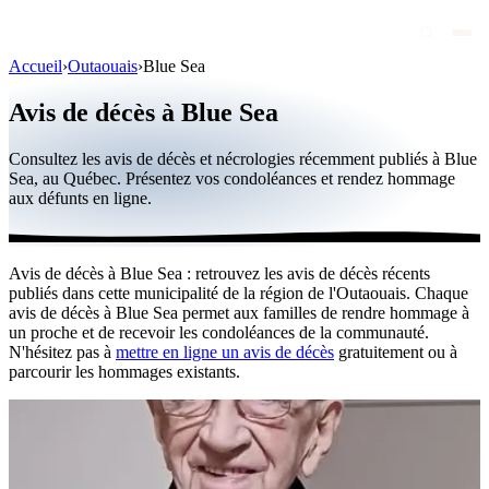
Accueil
›
Outaouais
›
Blue Sea
Avis de décès
Avis de décès à Blue Sea
Personnalités publiques
Consultez les avis de décès et nécrologies récemment publiés à Blue
Québec
Sea, au Québec. Présentez vos condoléances et rendez hommage
aux défunts en ligne.
Canada
International
Avis de décès à Blue Sea : retrouvez les avis de décès récents
Par région
publiés dans cette municipalité de la région de l'Outaouais. Chaque
avis de décès à Blue Sea permet aux familles de rendre hommage à
Par ville
un proche et de recevoir les condoléances de la communauté.
N'hésitez pas à
mettre en ligne un avis de décès
gratuitement ou à
parcourir les hommages existants.
Maisons funéraires
Éternea
Blog