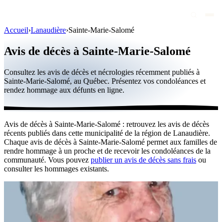
Accueil
›
Lanaudière
›
Sainte-Marie-Salomé
Avis de décès
Avis de décès à Sainte-Marie-Salomé
Personnalités publiques
Consultez les avis de décès et nécrologies récemment publiés à
Québec
Sainte-Marie-Salomé, au Québec. Présentez vos condoléances et
rendez hommage aux défunts en ligne.
Canada
International
Avis de décès à Sainte-Marie-Salomé : retrouvez les avis de décès
Par région
récents publiés dans cette municipalité de la région de Lanaudière.
Chaque avis de décès à Sainte-Marie-Salomé permet aux familles de
Par ville
rendre hommage à un proche et de recevoir les condoléances de la
communauté. Vous pouvez
publier un avis de décès sans frais
ou
consulter les hommages existants.
Maisons funéraires
Éternea
Blog