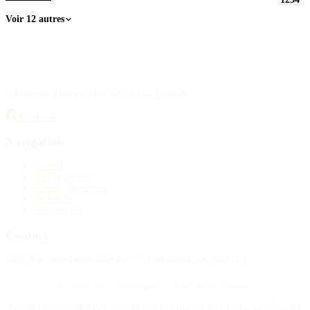
Voir 12 autres
À la source d'information sur les avis de décès.
Facebook
Navigation
Accueil
Publier un avis
Maisons funéraires
Recherche
Mon compte
Contact
4388 Rue Saint-Denis Suite 200 #770 Montreal, QC H2J 2L1
© 2015–2026 Nécrologie.ca. Tous droits réservés.
Conditions générales
Politique de confidentialité
Gérer les cookies
Plan du