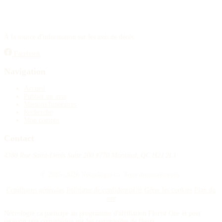
À la source d'information sur les avis de décès.
Facebook
Navigation
Accueil
Publier un avis
Maisons funéraires
Recherche
Mon compte
Contact
4388 Rue Saint-Denis Suite 200 #770 Montreal, QC H2J 2L1
© 2015–2026 Nécrologie.ca. Tous droits réservés.
Conditions générales
Politique de confidentialité
Gérer les cookies
Plan du
site
Nécrologie.ca participe au programme d'affiliation Florist One et peut
recevoir une commission sur les commandes de fleurs.