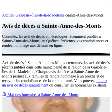
Accueil
›
Gaspésie--Îles-de-la-Madeleine
›
Sainte-Anne-des-Monts
Avis de décès
Avis de décès à Sainte-Anne-des-Monts
Personnalités publiques
Consultez les avis de décès et nécrologies récemment publiés à
Québec
Sainte-Anne-des-Monts, au Québec. Présentez vos condoléances et
rendez hommage aux défunts en ligne.
Canada
International
Avis de décès à Sainte-Anne-des-Monts : retrouvez les avis de décès
Par région
récents publiés dans cette municipalité de la région de la Gaspésie–
Îles-de-la-Madeleine. Chaque avis de décès à Sainte-Anne-des-
Par ville
Monts permet aux familles de rendre hommage à un proche et de
recevoir les condoléances de la communauté. Vous pouvez
publiez
un avis de décès gratuitement
ou consulter les hommages existants.
Maisons funéraires
Éternea
Maisons funéraires à Sainte-Anne-des-Monts
Blog