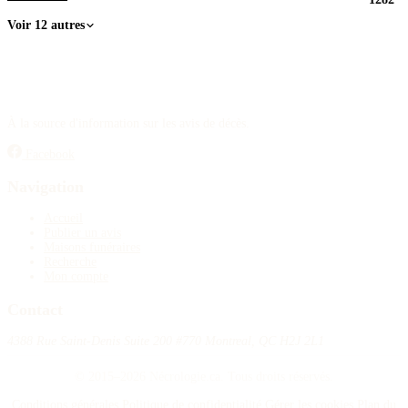
Voir 12 autres
À la source d'information sur les avis de décès.
Facebook
Navigation
Accueil
Publier un avis
Maisons funéraires
Recherche
Mon compte
Contact
4388 Rue Saint-Denis Suite 200 #770 Montreal, QC H2J 2L1
© 2015–2026 Nécrologie.ca. Tous droits réservés.
Conditions générales
Politique de confidentialité
Gérer les cookies
Plan du