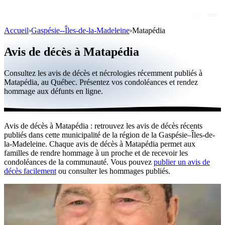
Accueil
›
Gaspésie--Îles-de-la-Madeleine
›
Matapédia
Avis de décès
Avis de décès à Matapédia
Personnalités publiques
Consultez les avis de décès et nécrologies récemment publiés à
Québec
Matapédia, au Québec. Présentez vos condoléances et rendez
hommage aux défunts en ligne.
Canada
International
Avis de décès à Matapédia : retrouvez les avis de décès récents
Par région
publiés dans cette municipalité de la région de la Gaspésie–Îles-de-
la-Madeleine. Chaque avis de décès à Matapédia permet aux
Par ville
familles de rendre hommage à un proche et de recevoir les
condoléances de la communauté. Vous pouvez
publier un avis de
décès facilement
ou consulter les hommages publiés.
Maisons funéraires
Éternea
Blog