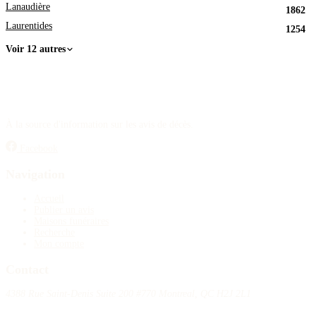
Lanaudière
1862
Laurentides
1254
Voir 12 autres
À la source d'information sur les avis de décès.
Facebook
Navigation
Accueil
Publier un avis
Maisons funéraires
Recherche
Mon compte
Contact
4388 Rue Saint-Denis Suite 200 #770 Montreal, QC H2J 2L1