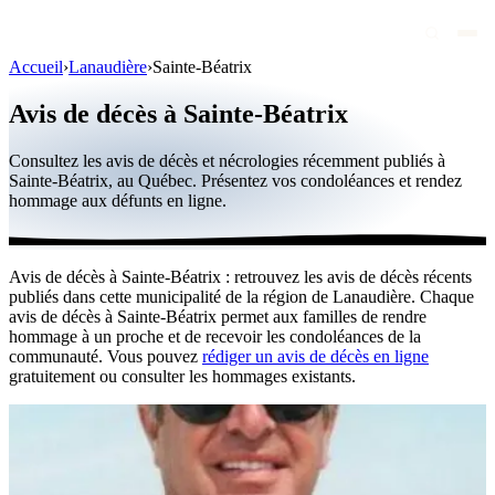
Accueil
›
Lanaudière
›
Sainte-Béatrix
Avis de décès
Avis de décès à Sainte-Béatrix
Personnalités publiques
Consultez les avis de décès et nécrologies récemment publiés à
Québec
Sainte-Béatrix, au Québec. Présentez vos condoléances et rendez
hommage aux défunts en ligne.
Canada
International
Avis de décès à Sainte-Béatrix : retrouvez les avis de décès récents
Par région
publiés dans cette municipalité de la région de Lanaudière. Chaque
avis de décès à Sainte-Béatrix permet aux familles de rendre
Par ville
hommage à un proche et de recevoir les condoléances de la
communauté. Vous pouvez
rédiger un avis de décès en ligne
gratuitement ou consulter les hommages existants.
Maisons funéraires
Éternea
Blog