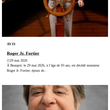
Publier un avis
Recherche
AVIS
Roger Jr. Fortier
29 mai 2026
À Beaupré, le 29 mai 2026, à l’âge de 93 ans, est décédé monsieur
Roger Jr. Fortier, époux de...