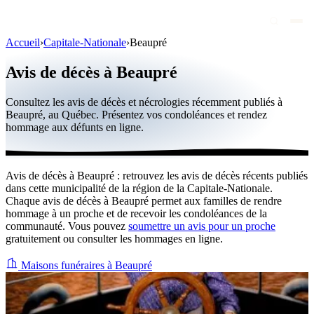
Accueil
›
Capitale-Nationale
›
Beaupré
Avis de décès
Avis de décès à Beaupré
Personnalités publiques
Consultez les avis de décès et nécrologies récemment publiés à
Québec
Beaupré, au Québec. Présentez vos condoléances et rendez
hommage aux défunts en ligne.
Canada
International
Avis de décès à Beaupré : retrouvez les avis de décès récents publiés
Par région
dans cette municipalité de la région de la Capitale-Nationale.
Chaque avis de décès à Beaupré permet aux familles de rendre
Par ville
hommage à un proche et de recevoir les condoléances de la
communauté. Vous pouvez
soumettre un avis pour un proche
gratuitement ou consulter les hommages en ligne.
Maisons funéraires
Éternea
Maisons funéraires à Beaupré
Blog