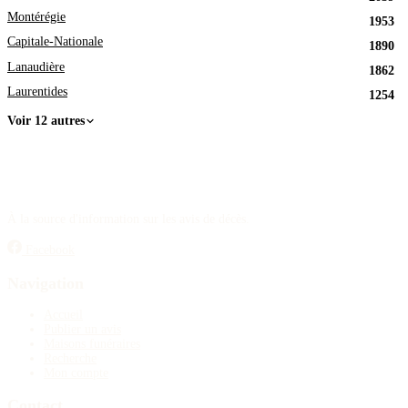
Montérégie
1953
Capitale-Nationale
1890
Lanaudière
1862
Laurentides
1254
Voir 12 autres
À la source d'information sur les avis de décès.
Facebook
Navigation
Accueil
Publier un avis
Maisons funéraires
Recherche
Mon compte
Contact